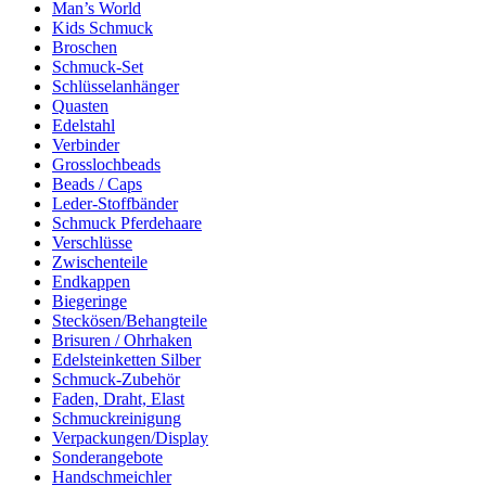
Man’s World
Kids Schmuck
Broschen
Schmuck-Set
Schlüsselanhänger
Quasten
Edelstahl
Verbinder
Grosslochbeads
Beads / Caps
Leder-Stoffbänder
Schmuck Pferdehaare
Verschlüsse
Zwischenteile
Endkappen
Biegeringe
Steckösen/Behangteile
Brisuren / Ohrhaken
Edelsteinketten Silber
Schmuck-Zubehör
Faden, Draht, Elast
Schmuckreinigung
Verpackungen/Display
Sonderangebote
Handschmeichler