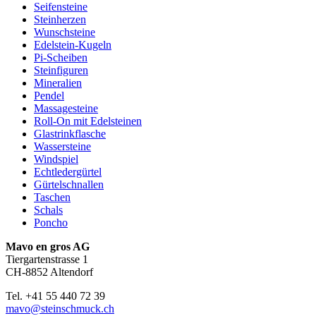
Seifensteine
Steinherzen
Wunschsteine
Edelstein-Kugeln
Pi-Scheiben
Steinfiguren
Mineralien
Pendel
Massagesteine
Roll-On mit Edelsteinen
Glastrinkflasche
Wassersteine
Windspiel
Echtledergürtel
Gürtelschnallen
Taschen
Schals
Poncho
Mavo en gros AG
Tiergartenstrasse 1
CH-8852 Altendorf
Tel. +41 55 440 72 39
mavo@steinschmuck.ch