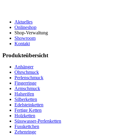
Aktuelles
Onlineshop
Shop-Verwaltung
Showroom
Kontakt
Produkteübersicht
Anhänger
Ohrschmuck
Perlenschmuck
Fingerringe
Armschmuck
Halsreifen
Silberketten
Edelsteinketten
Fertige Ketten
Holzketten
Süsswasser-Perlenketten
Fusskettchen
Zehenringe