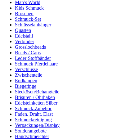
Man’s World
Kids Schmuck
Broschen
Schmuck-Set
Schlüsselanhänger
Quasten
Edelstahl
Verbinder
Grosslochbeads
Beads / Caps
Leder-Stoffbänder
Schmuck Pferdehaare
Verschlüsse
Zwischenteile
Endkappen
Biegeringe
Steckösen/Behangteile
Brisuren / Ohrhaken
Edelsteinketten Silber
Schmuck-Zubehör
Faden, Draht, Elast
Schmuckreinigung
Verpackungen/Display
Sonderangebote
Handschmeichler