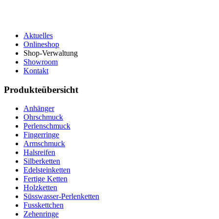
Aktuelles
Onlineshop
Shop-Verwaltung
Showroom
Kontakt
Produkteübersicht
Anhänger
Ohrschmuck
Perlenschmuck
Fingerringe
Armschmuck
Halsreifen
Silberketten
Edelsteinketten
Fertige Ketten
Holzketten
Süsswasser-Perlenketten
Fusskettchen
Zehenringe