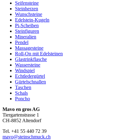
Seifensteine
Steinherzen
Wunschsteine
Edelstein-Kugeln
Pi-Scheiben
Steinfiguren
Mineralien
Pendel
Massagesteine
Roll-On mit Edelsteinen
Glastrinkflasche
Wassersteine
Windspiel
Echtledergürtel
Gürtelschnallen
Taschen
Schals
Poncho
Mavo en gros AG
Tiergartenstrasse 1
CH-8852 Altendorf
Tel. +41 55 440 72 39
mavo@steinschmuck.ch